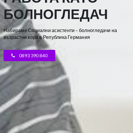
БОЛНОГЛЕДАЧ
Набираме Социални асистенти – болногледачи на
възрастни хора в Република Германия
0893 390 840