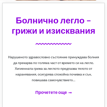
Болнично легло –
грижи и изисквания
Нарушеното здравословно състояние принуждава болния
да прекарва по-голяма част от времето си на легло.
Хигиенната грижа за леглото предпазва тялото от
наранявания, осигурява спокойна почивка и сън,
повишава самочувствиетo…
Прочетете още