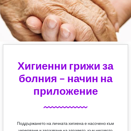
Хигиенни грижи за
болния – начин на
приложение
Поддържането на личната хигиена е насочено към
укрепване и запазване на здравето, към неговото