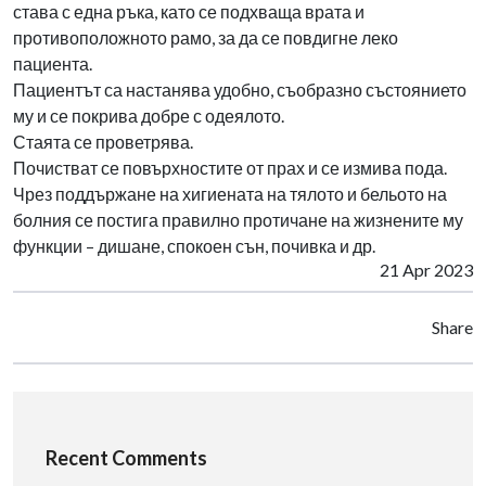
става с една ръка, като се подхваща врата и
противоположното рамо, за да се повдигне леко
пациента.
Пациентът са настанява удобно, съобразно състоянието
му и се покрива добре с одеялото.
Стаята се проветрява.
Почистват се повърхностите от прах и се измива пода.
Чрез поддържане на хигиената на тялото и бельото на
болния се постига правилно протичане на жизнените му
функции – дишане, спокоен сън, почивка и др.
21 Apr 2023
Share
Recent Comments