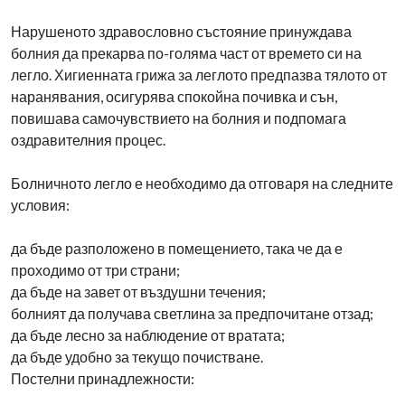
Нарушеното здравословно състояние принуждава
болния да прекарва по-голяма част от времето си на
легло. Хигиенната грижа за леглото предпазва тялото от
наранявания, осигурява спокойна почивка и сън,
повишава самочувствието на болния и подпомага
оздравителния процес.
Болничното легло е необходимо да отговаря на следните
условия:
да бъде разположено в помещението, така че да е
проходимо от три страни;
да бъде на завет от въздушни течения;
болният да получава светлина за предпочитане отзад;
да бъде лесно за наблюдение от вратата;
да бъде удобно за текущо почистване.
Постелни принадлежности: