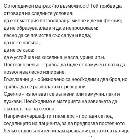
Ортопедичен матрак /по възможност/. Той трябва да
отговаря на следните условия:
да е от материя позволяваща миене и дезинфекция;
да не образува влага и да е непромокаем;
лесно да се почиства със сапун и вода;
да не се нагъва;
да не се къса;
да е устойчив на киселина, масла, урина и т.н.
Постелно бельо – трябва да бъде от памучен плат и да
позволява лесно изпиране.
Възглавници – обикновено са необходими два броя, но
трябва да се разполага и с резервни.
Одеяло – използват се вълнени или памучни, леки и
пухкави. Необходимо е материята на завивката да
съответства на сезона.
Напречен чаршаф тип памперс – поставя се под
седалището на пациента, за да предпазва постелното
бельо от допълнителни замърсявания, когато са налице