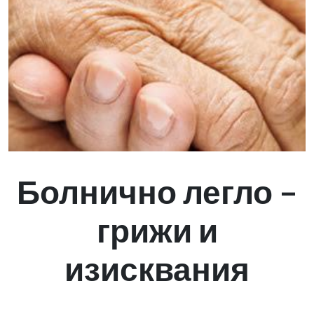
Болнично легло –
грижи и
изисквания