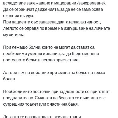
вследствие залежаване и мацерации /зачервяване/.
Да се ограничат движенията, за да не се замърсява
околния въздух.
При пациенти със запазена двигателна активност,
леглото се оправя по време на извършване на личната
му хигиена.
При лежащо болни, които не могат да стават са
необходими умения и знания, за да бъде сменено
постелното бельо в негово присъствие.
Алгоритъм на действие при смяна на бельо на тежко
болен
Необходимите постелни принадлежности се приготвят
предварително. Смяната на бельото се съчетава със
сутрешния тоалет или с частична баня.
Леглото се разопакова от всички страни.