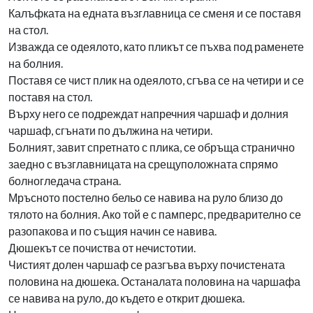
Калъфката на едната възглавница се сменя и се поставя
на стол.
Изважда се одеялото, като пликът се пъхва под раменете
на болния.
Поставя се чист плик на одеялото, сгъва се на четири и се
поставя на стол.
Върху него се подреждат напречния чаршаф и долния
чаршаф, сгънати по дължина на четири.
Болният, завит спретнато с плика, се обръща странично
заедно с възглавницата на срещуположната спрямо
болногледача страна.
Мръсното постелно бельо се навива на руло близо до
тялото на болния. Ако той е с памперс, предварително се
разопакова и по същия начин се навива.
Дюшекът се почиства от нечистотии.
Чистият долен чаршаф се разгъва върху почистената
половина на дюшека. Останалата половина на чаршафа
се навива на руло, до където е открит дюшека.