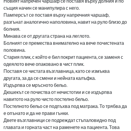
Новият напречен чаршаф се поставя върху долния и по
същия начин се манипулира с него.
Памперсът се поставя върху напречния чаршаф,
разгънат аналогично наполовина, навит на руло близо до
болния.
Минава се от другата страна на леглото.
Болният се премества внимателно на вече почистената
половина.
Стария плик, с който е бил покрит пациента, се заменя с
одеялото вече опаковано в чист плик.
Поставя се чистата възглавница, като се измъква
другата, за да се смени и нейната калъфка.
Издърпва се мръсното бельо.
Дюшекът се почиства от нечистотии и се издърпва
навитото на руло чисто постелно бельо.
Постелното бельо се подпъхва под матрака. То трябва да
е опънато и да не прави гънки.
Двете възглавници се подреждат стъпаловидно под
главата и горната част на раменете на пациента. Това