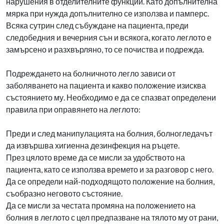
нарушения в отделителните функции. Като допълнителна
мярка при нужда допълнително се използва и памперс.
Всяка сутрин след събуждане на пациента, преди
следобедния и вечерния сън и всякога, когато леглото е
замърсено и разхвърляно, то се почиства и подрежда.
Подреждането на болничното легло зависи от
заболяването на пациента и какво положение изисква
състоянието му. Необходимо е да се спазват определени
правила при оправянето на леглото:
Преди и след манипулацията на болния, болногледачът
да извършва хигиенна дезинфекция на ръцете.
През цялото време да се мисли за удобството на
пациента, като се използва времето и за разговор с него.
Да се определи най-подходящото положение на болния,
съобразно неговото състояние.
Да се мисли за честата промяна на положението на
болния в леглото с цел предпазване на тялото му от рани,