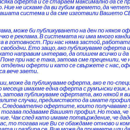
всяка оферта и се стараем максимално да се п
. Ние не искаме да ви губим времето, да чете
 нашата система и да сме изготвили Вашето С
еклама, може би публикуването на ден по някоя о
ичко е реклама. В системата ни има много канд
са в готовност. При нас няма застой, работат
 свободни. Ето защо, ако публикуваме оферта и
окато направим интервю, да опишем всичко и да
оне при нас е така, затова сме преценили, че 
с отделни оферти и като се свържете с нас, о
 са вече заети.
ции, може да публикуваме оферта, ако е по-спе
ко месеца имахме една оферта с румънски език,
 затова публикуваме офертата, ако някой я вид
налите случаи, предимството да имате профил п
. Следователно офертите, които получаваме 
 тогава подаваме Вашият профил. Но това, че 
ие. Чак след като имаме потвърждение, че да
ас, то тогава ние Ви се обаждаме отново и 
а и разбира се, Вие може да приемете или д