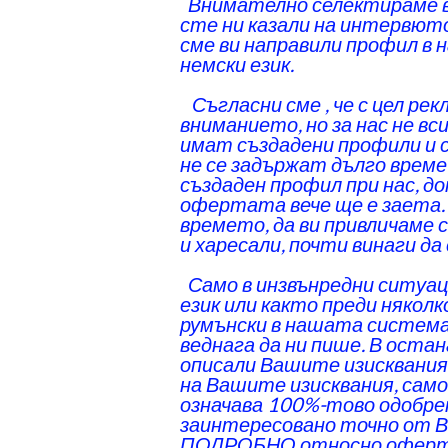
‌ Внимателно селектираме 
сте ни казали на интервюто
сме ви направили профил в
немски език.
‌ Съгласни сме , че с цел р
вниманието, но за нас не вс
имат създадени профили и 
не се задържат дълго време
създаден профил при нас, д
офертата вече ще е заета. П
времето, да ви привличаме 
и харесали, почти винаги да
‌ Само в инзвънредни ситуа
език или както преди някол
румънски в нашата система,
веднага да ни пише. В оста
описали Вашите изисквания
на Вашите изисквания, само
означава 100%-тово одобрен
заинтересовано точно от В
ПОДРОБНО относно офертат