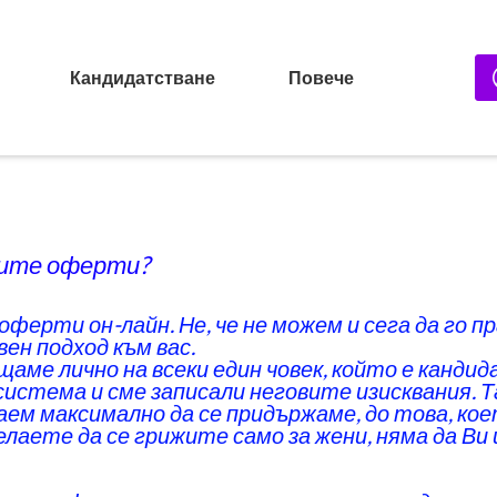
Кандидатстване
Повече
шите оферти?
ферти он-лайн. Не, че не можем и сега да го п
вен подход към вас.
аме лично на всеки един човек, който е кандид
истема и сме записали неговите изисквания. Т
аем максимално да се придържаме, до това, кое
желаете да се грижите само за жени, няма да В