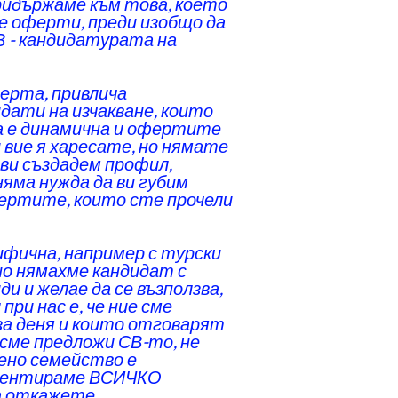
ридържаме към това, което
те оферти, преди изобщо да
В - кандидатурата на
ферта, привлича
идати на изчакване, които
а е динамична и офертите
 вие я харесате, но нямате
 ви създадем профил,
няма нужда да ви губим
фертите, които сте прочели
цифична, например с турски
 но нямахме кандидат с
и и желае да се възползва,
ри нас е, че ние сме
за деня и които отговарят
сме предложи СВ-то, не
дено семейство е
коментираме ВСИЧКО
а откажете.