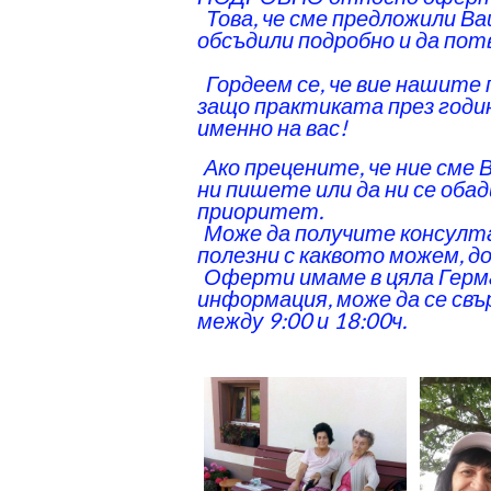
‌ Това, че сме предложили 
обсъдили подробно и да пот
‌ Гордеем се, че вие нашит
защо практиката през годин
именно на вас!
Ако прецените, че ние сме 
‌
ни пишете или да ни се обад
приоритет.
Може да получите консултац
‌
полезни с каквото можем, д
Оферти имаме в цяла Герма
‌
информация, може да се свъ
между 9:00 и 18:00ч.