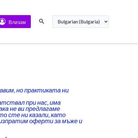
Влизам
равим, но практиката ни
атствал при нас, има
ака не ви предлагаме
то сте ни казали, като
и изпратим оферти за мъже и