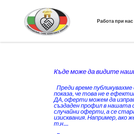
Работа при нас
Къде може да видите на
Преди време публикувахме о
‌
показа, че това не е ефекти
‌ДА, оферти можем да изпращ
създаден профил в нашата с
случайни оферти, а се стар
изисквания. Например, ако 
т.н....