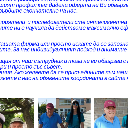
Вашият профил към дадена оферта не Ви обвързв
върдите окончателно на нас.
е приятели и последователи сте интелигентна
ите ни е научила да действаме максимално ефе
Вашата фирма или просто искате да се запозна
ите. За нас индивидуалният подход и внимание 
ия от наш сътрудник и това не ви обвързва с 
ори и просто със съвет.
ния. Ако желаете да се присъедините към наши
ржете с нас на обявените координати в сайта н