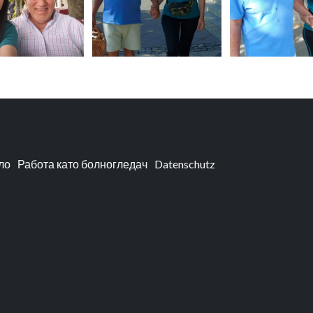
ло
Работа като болногледач
Datenschutz