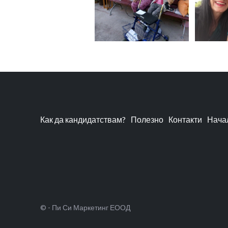
Как да кандидатствам?
Полезно
Контакти
Нача
© - Пи Си Маркетинг ЕООД