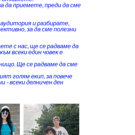
а да приемете, преди да сме
 аудитория и разбирате,
ктивно, за да сме полезни
ете с нас, ще се радваме да
към всеки един човек е
нищо. Ще се радваме да сме
ят голям екип, за повече
и - всеки делничен ден