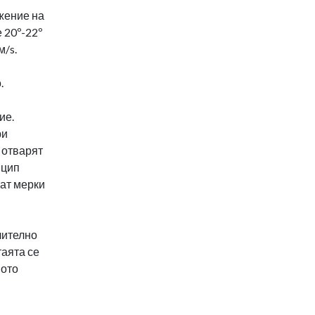
жение на
 20º-22º
м/s.
.
ие.
ри
 отварят
нцип
мат мерки
чително
таята се
ното