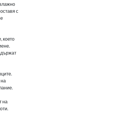
 влажно
поставя с
 е
, което
иене.
задържат
рците.
 на
лание.
т на
оти.