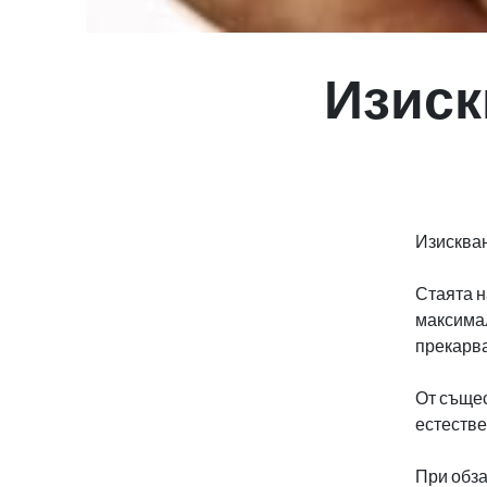
Изиск
Изискван
Стаята н
максимал
прекарва
От същес
естестве
При обза