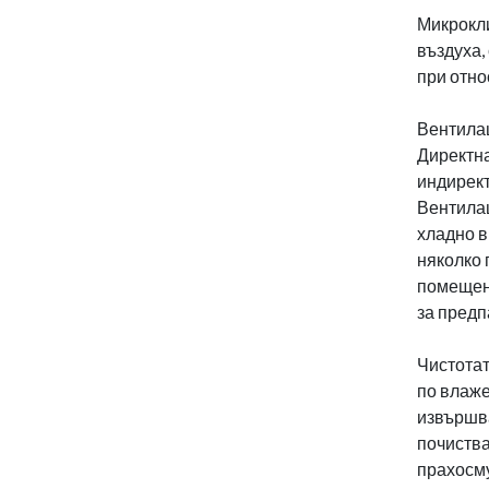
Микрокли
въздуха,
при отно
Вентилац
Директна
индирект
Вентилац
хладно в
няколко 
помещени
за предп
Чистотат
по влаже
извършва
почиства
прахосму