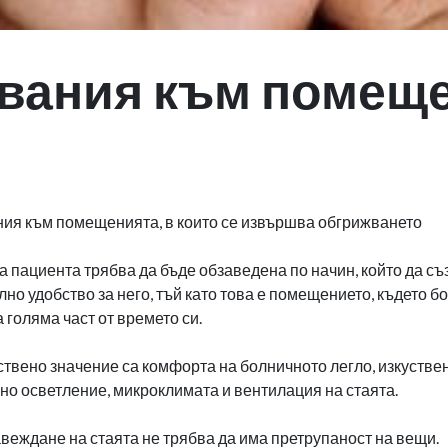
вания към помещ
ия към помещенията, в които се извършва обгрижването
а пациента трябва да бъде обзаведена по начин, който да съ
но удобство за него, тъй като това е помещението, където б
 голяма част от времето си.
твено значение са комфорта на болничното легло, изкустве
но осветление, микроклимата и вентилация на стаята.
веждане на стаята не трябва да има претрупаност на вещи.