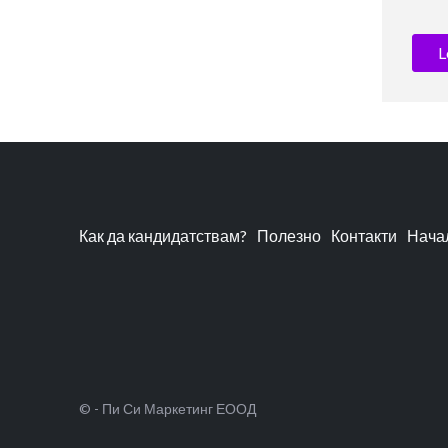
L
Как да кандидатствам?
Полезно
Контакти
Нача
© - Пи Си Маркетинг ЕООД