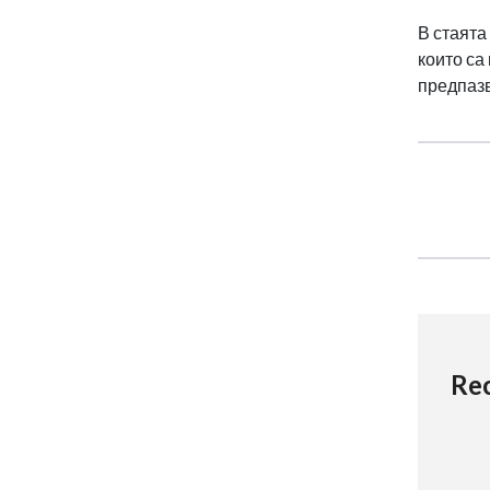
В стаята
които са
предпазв
Re