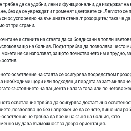
 трябва да са удобни, леки и функционални, да издържат на
не, без да се увреждат и променят цветовете си. Леглото се 
 си ос успоредно на външната стена /прозорците/, така че да
о от три страни.
очитане е стените на стаята да са боядисани в топли цветове
успокояващо на болния. Подът трябва да позволява често м
 мокети не се използват, защото почистването им е трудно, 
ърсотия.
ното осветление на стаята се осигурява посредством прозо
са необходими щори или подходящи пердета за затъмняване
когато състоянието на пациента налага това или по негово же
ното осветление трябва да осигурява достатъчна осветенос
ето, позволяващо без напрежение да се чете, пише или раб
осветление не трябва да пречи на съня на болния, като
енно му дава възможност за добра ориентация.