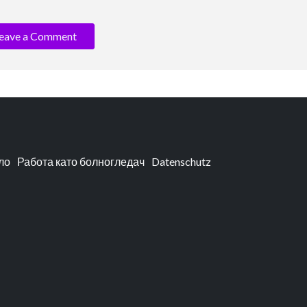
eave a Comment
ло
Работа като болногледач
Datenschutz