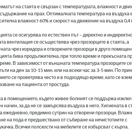
матът на стаята е свързан с температурата, влажност и дви
 съдържание на прах. Оптималната температура на въздуха е
сителна влажност 60% и скорост на движение на въздуха 0,4 
ията се осигурява по естествен път – директно и индиректно
та вентилация се осъществява чрез прозорците в стаята, а
ната чрез коридора и отворените прозорци в друго помещен
ията бива продължителна, при топло време и прекъсната п
реме. В зависимост от външната температура прозорците се
пъти на ден за 10-15 мин. или на всеки час за 3-5 мин. По при
ето се проветрява често и в подходящо време, като се взе
азване на пациента от простуда.
а в помещението, където живее болният се поддържа изклю
н начин, за да не се замърсява въздуха в него. Хигиената в с
 ежедневно, предимно сутрин на отворени прозорци. Влаж
не на пода е предшествано от събиране на нечистотиите с
качка. Всички полскости на мебелите се избърсват с кърпа.