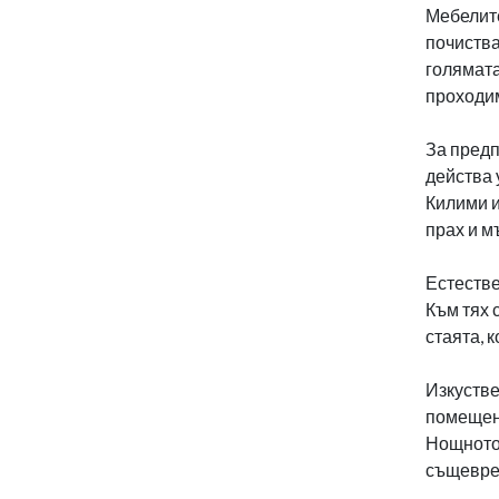
Мебелите
почиства
голямата
проходим
За предп
действа 
Килими и
прах и м
Естестве
Към тях 
стаята, 
Изкустве
помещени
Нощното 
същеврем