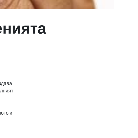
енията
здава
олният
ното и