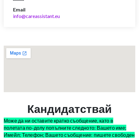
Email
info@careassistant.eu
Кандидатствай
Може да ни оставите кратко съобщение, като в
полетата по-долу попълните следното: Вашето име;
Имейл; Телефон; Вашето съобщение: пишете свободен