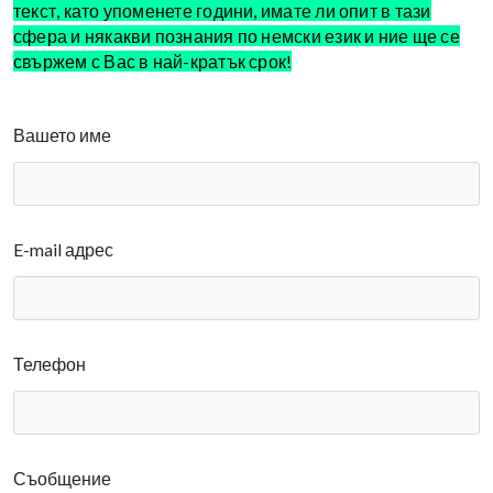
текст, като упоменете години, имате ли опит в тази
сфера и някакви познания по немски език и ние ще се
свържем с Вас в най-кратък срок!
Вашето име
E-mail адрес
Телефон
Съобщение