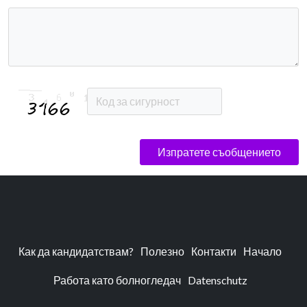
Изпратете съобщението
Как да кандидатствам?
Полезно
Контакти
Начало
Работа като болногледач
Datenschutz