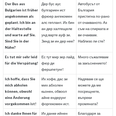
Der Bus aus
Дер бус аус
Автобусът от
Bulgarien ist früher
булгариен ист
България
angekommen als
фрюер ангекомен
пристигна по-рано
geplant. Ich bin an
алс геплант. Их бин
от очакваното. Аз
der Haltestelle
ан дер халтещеле
съм на спирката и
und warte auf Sie.
унд варте ауф зи.
ви очаквам.
Sind Sie in der
Зинд зи ин дер нее?
Наблизо ли сте?
Nähe?
Es tut mir sehr leid
Ес тут мир зер лайд
Много съжалявам
für die Verspätung!
фюр ди
за закъснението!
фершпетунг!
Ich hoffe, dass Sie
Их хофе, дас зи
Надявам се ще
mich abholen
мих абхолен
можете да ме
können, obwohl
кьонен, обвоол
посрещнете,
eine Änderung
айне ендерунг
въпреки
vorgekommen ist!
форгекомен ист.
промяната?
Ich danke Ihnen für
Их данке ийнен
Благодаря за