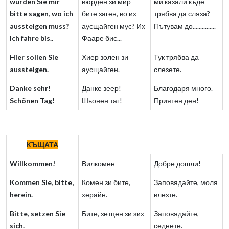
würden Sie mir
вюрден зи мир
ми казали къде
bitte sagen, wo ich
бите заген, во их
трябва да сляза?
aussteigen muss?
аусщайген мус? Их
Пътувам до...............
Ich fahre bis..
Фааре бис...
Hier sollen Sie
Хиер золен зи
Тук трябва да
aussteigen.
аусщайген.
слезете.
Danke sehr!
Данке зеер!
Благодаря много.
Schönen Tag!
Шьонен таг!
Приятен ден!
КЪЩАТА
Willkommen!
Вилкомен
Добре дошли!
Kommen Sie, bitte,
Комен зи бите,
Заповядайте, моля
herein.
херайн.
влезте.
Bitte, setzen Sie
Бите, зетцен зи зих
Заповядайте,
sich.
седнете.