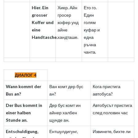
Hier. Ein
Хиер. Айн
Ето го.
grosser
гросер
Един
Koffer und
кофер унд
голям
eine
айне
куфар и
Handtasche.
хандташе.
една
ръчна
чанта.
ДИАЛОГ 4
Wann kommt der
Ван комт дер бус
Кога пристига
Bus an?
ан?
автобуса?
Der Bus kommt in
Дер бус комт ин
Автобусът пристига
einer halben
айнер халбен
след половин час
Stunde an.
щунде ан.
Entschuldigung,
Ентшулдигунг,
Извинете, бихте ли