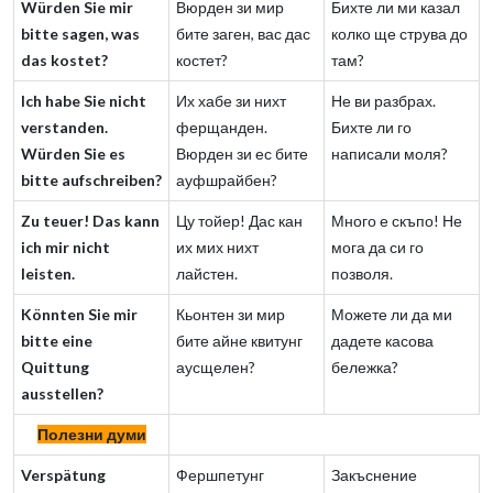
Würden Sie mir
Вюрден зи мир
Бихте ли ми казал
bitte sagen, was
бите заген, вас дас
колко ще струва до
das kostet?
костет?
там?
Ich habe Sie nicht
Их хабе зи нихт
Не ви разбрах.
verstanden.
ферщанден.
Бихте ли го
Würden Sie es
Вюрден зи ес бите
написали моля?
bitte aufschreiben?
ауфшрайбен?
Zu teuer! Das kann
Цу тойер! Дас кан
Много е скъпо! Не
ich mir nicht
их мих нихт
мога да си го
leisten.
лайстен.
позволя.
Könnten Sie mir
Кьонтен зи мир
Можете ли да ми
bitte eine
бите айне квитунг
дадете касова
Quittung
аусщелен?
бележка?
ausstellen?
Полезни думи
Verspätung
Фершпетунг
Закъснение