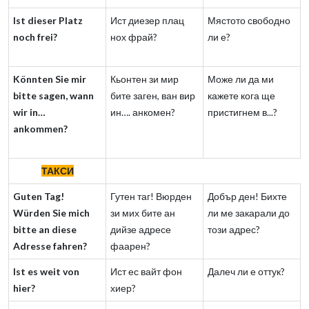
Ist dieser Platz
Ист диезер плац
Мястото свободно
noch frei?
нох фрай?
ли е?
Könnten Sie mir
Кьонтен зи мир
Може ли да ми
bitte sagen, wann
бите заген, ван вир
кажете кога ще
wir in…
ин…. анкомен?
пристигнем в...?
ankommen?
ТАКСИ
Guten Tag!
Гутен таг! Вюрден
Добър ден! Бихте
Würden Sie mich
зи мих бите ан
ли ме закарали до
bitte an diese
дийзе адресе
този адрес?
Adresse fahren?
фаарен?
Ist es weit von
Ист ес вайт фон
Далеч ли е оттук?
hier?
хиер?