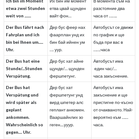
Ich bin im Moment
Их бин им момент
В момента съм на
etwa zwei Stunden
етва цвай щунден
разстояние два
weit von .......
вайт фон…
часа от ……..
Der Bus fährt nach
Дер бус феер нах
Автобусът се движи
Fahrplan und ich
фаарплан унд их
по график и ще
bin bei Ihnen um.....
бин бай ийнен ум
бъда при вас в
Uhr.
…. уур.
…….часа
Der Bus hat eine
Дер бус хат айне
Автобусът има
Stunde/...Stunden
щунде/… щунден
един час/…
Verspätung.
фершпетунг.
часа закъснение.
Der Bus hat
Дер бус хат
Автобусът има
Verspätung und
фершпетунг унд
закъснение и ще
wird später als
вирд шпетер алс
пристигне по-късно
geplant
геплант анкомен.
от очакваното. Най-
ankommen.
Вааршайнлих зо
вероятно към ……
Wahrscheinlich so
геген....ууур.
часа.
gegen.... Uhr.