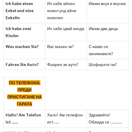
Ich habe einen
Их хабе айнен
Имам внук и внучка
Enkel und eine
енкел унд айне
Enkelin
енкелин
Ich habe zwei
Их хабе цвай кинда
Имам две деца
Kinder
Was machen Sie?
Вас махен зи?
С какво се
занимавате?
Fahren Sie Auto?
Фаарен зи ауто?
Шофирате ли?
ПО ТЕЛЕФОНА,
ПРЕДИ
ПРИСТИГАНЕ НА
ГАРАТА
Hallo! Am Telefon
Хало! Ам телефон
Здравейте!
ist .......
ист……
Обажда се …………