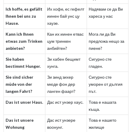
Ich hoffe, es gefällt
Их хофе, ес гефелт
Надявам се да Ви
Ihnen bei uns zu
иинен бай унс цу
хареса у нас
Hause.
хаузе.
Kann ich Ihnen
Кан их иинен етвас
Мога ли да Ви
etwas zum Trinken
цум тринкен
предложа нещо за
anbieten?
анбийтен?
пиене?
Sie haben
Зи хабен бещимт
Сигурно сте
bestimmt Hunger.
хунга.
гладен.
Sie sind sicher
Зи зинд зихер
Сигурно сте
müde von der
мюде фон дер
уморен от дългия
langen Fahrt?
ланген фаарт?
път.
Das ist unser Haus.
Дас ист унзер хаус.
Това е нашата
къща.
Das ist unsere
Дас ист унзере
Това е нашето
Wohnung
воонунг.
жилище