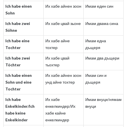
Ich habe einen
Их хабе айнен зоон
Имам един син
Sohn
Ich habe zwei
Их хабе цвай зьоне
Имам двама сина
Söhne
Ich habe eine
Их хабе айне
Имам една
Tochter
тохтер
дъщеря
Ich habe zwei
Их хабе цвай
Имам два дъщери
Töchter
тьохтер
Ich habe einen
Их хабе айнен зоон
Имам син и
Sohn und eine
унд айне тохтер
дъщеря
Tochter
Ich habe
Их хабе
Имам внуци/нямам
Enkelkinder/Ich
енкелкиндер/Их
внуци
habe keine
хабе кайне
Enkelkinder
енкелкиндер