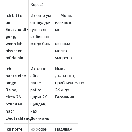
Хер….?
Ich bitte
Их бите ум
Моля,
um
ентшулди-
извинете
Entschuldi-
гунг, вен
ме
gung,
их бисхен
wenn ich
мюде бин.
акo съм
bisschen
малко
müde bin
уморена.
Ich
Их хатте
Имах
hatte eine
айне
дълъг път,
lange
ланге
приблизително
Reise,
райзе,
26 ч. до
circa 26
цирка 26
Германия
Stunden
щунден,
nach
нах
Deutschland.
Дойчланд
Ich hoffe,
Их хофе,
Надявам