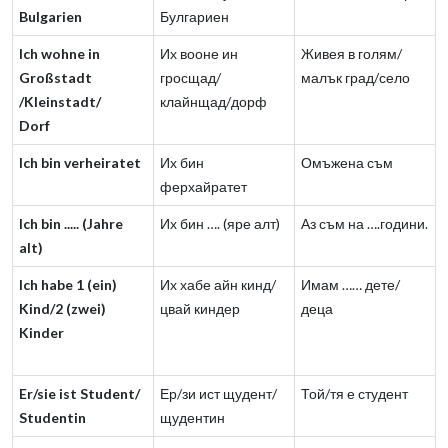
Bulgarien
Булгариен
Ich wohne in
Их вооне ин
Живея в голям/
Großstadt
гросщад/
малък град/село
/Kleinstadt/
клайнщад/дорф
Dorf
Ich bin verheiratet
Их бин
Омъжена съм
ферхайратет
Ich bin ..... (Jahre
Их бин …. (яре алт)
Аз съм на ….години.
alt)
Ich habe 1 (ein)
Их хабе айн кинд/
Имам …… дете/
Kind/2 (zwei)
цвай киндер
деца
Kinder
Er/sie ist Student/
Ер/зи ист щудент/
Той/тя е студент
Studentin
щудентин