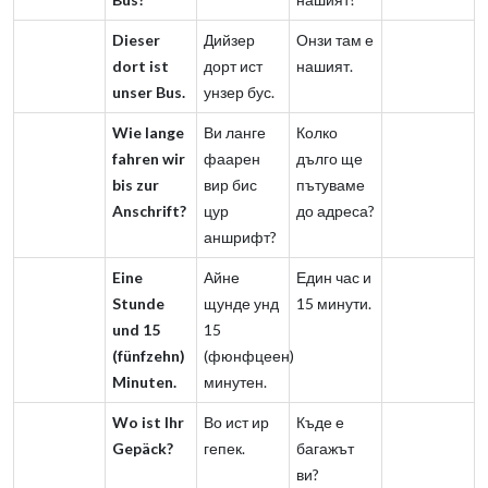
Dieser
Дийзер
Онзи там е
dort ist
дорт ист
нашият.
unser Bus.
унзер бус.
Wie lange
Ви ланге
Колко
fahren wir
фаарен
дълго ще
bis zur
вир бис
пътуваме
Anschrift?
цур
до адреса?
аншрифт?
Eine
Айне
Един час и
Stunde
щунде унд
15 минути.
und 15
15
(fünfzehn)
(фюнфцеен)
Minuten.
минутен.
Wo ist Ihr
Во ист ир
Къде е
Gepäck?
гепек.
багажът
ви?