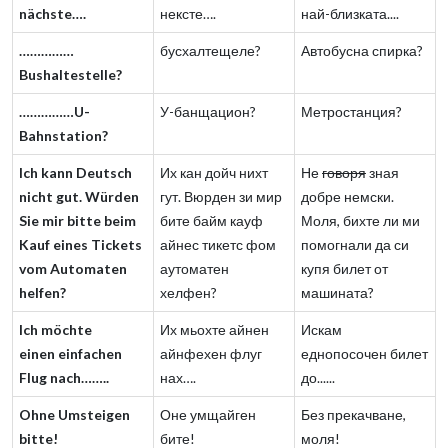
nächste….
нексте….
най-близката....
……………
бусхалтещеле?
Автобусна спирка?
Bushaltestelle?
……………U-
У-банщацион?
Метростанция?
Bahnstation?
Ich kann Deutsch
Их кан дойч нихт
Не
говоря
зная
nicht gut. Würden
гут. Вюрден зи мир
добре немски.
Sie mir bitte beim
бите байм кауф
Моля, бихте ли ми
Kauf eines Tickets
айнес тикетс фом
помогнали да си
vom Automaten
аутоматен
купя билет от
helfen?
хелфен?
машината?
Ich möchte
Их мьохте айнен
Искам
einen einfachen
айнфехен флуг
еднопосочен билет
Flug nach……..
нах….
до......
Ohne Umsteigen
Оне умщайген
Без прекачване,
bitte!
бите!
моля!