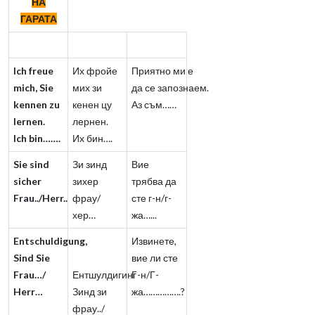
НА
ГАРАТА
Ich freue
Их фройе
Приятно ми е
mich, Sie
мих зи
да се запознаем.
kennen zu
кенен цу
Аз съм……
lernen.
лернен.
Ich bin…….
Их бин….
Sie sind
Зи зинд
Вие
sicher
зихер
трябва да
Frau../Herr..
фрау/
сте г-н/г-
хер…
жа…...
Entschuldigung,
Извинете,
Sind Sie
вие ли сте
Frau…/
Ентшулдигинг
Г-н/Г-
Herr…
Зинд зи
жа…………….?
фрау../