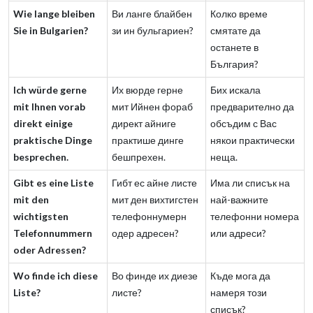
Wie lange bleiben
Ви ланге блайбен
Колко време
Sie in Bulgarien?
зи ин бульгариен?
смятате да
останете в
България?
Ich würde gerne
Их вюрде герне
Бих искала
mit Ihnen vorab
мит Ийнен фораб
предварително да
direkt einige
директ айниге
обсъдим с Вас
praktische Dinge
практише динге
някои практически
besprechen.
бешпрехен.
неща.
Gibt es eine Liste
Гибт ес айне листе
Има ли списък на
mit den
мит ден вихтигстен
най-важните
wichtigsten
телефоннумерн
телефонни номера
Telefonnummern
одер адресен?
или адреси?
oder Adressen?
Wo finde ich diese
Во финде их диезе
Къде мога да
Liste?
листе?
намеря този
списък?