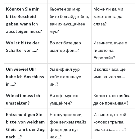
Könnten Sie mir
Кьонтен зи мир
Може ли да ми
bitte Bescheid
бите бешайд гебен,
кажете кога да
geben, wann ich
ван их аусщайген
сляза?
aussteigen muss?
мус?
Wo ist bitte der
Во ист бите дер
Извинете, къде е
Schalter von….?
шалтер фон...?
гишето на
Евролайн?
Um wieviel Uhr
Ум вифийл уур
В колко часа ще
habe ich Anschluss
хабе их аншлус
има връзка за....
in….?
ин..?
Wie oft muss ich
Ви офт мус их
Колко пъти трябва
umsteigen?
умщайген?
да се прекачвам?
Entschuldigen Sie
Ентшулдиген зи,
Извинете, от кой
bitte, von welchem
фон велхем глайз
коловоз тръгва
Gleis fährt der Zug
феерт дер цуг
влака за…………..?
nach….?
нах…?