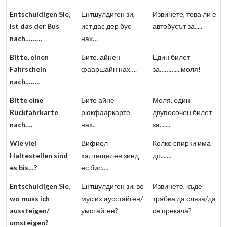
Entschuldigen Sie,
Ентшулдиген зи,
Извинете, това ли е
ist das der Bus
ист дас дер бус
автобусът за.....
nach………
нах…
Bitte, einen
Бите, айнен
Един билет
Fahrschein
фааршайн нах….
за………....моля!
nach……..
Bitte eine
Бите айне
Моля, един
Rückfahrkarte
рюкфааркарте
двупосочен билет
nach….
нах..
за.......
Wie viel
Вифиел
Колко спирки има
Haltestellen sind
халтещелен зинд
до.......
es bis…?
ес бис….
Entschuldigen Sie,
Ентшулдиген зи, во
Извинете, къде
wo muss ich
мус их аусстайген/
трябва да сляза/да
aussteigen/
умстайген?
се прекача?
umsteigen?