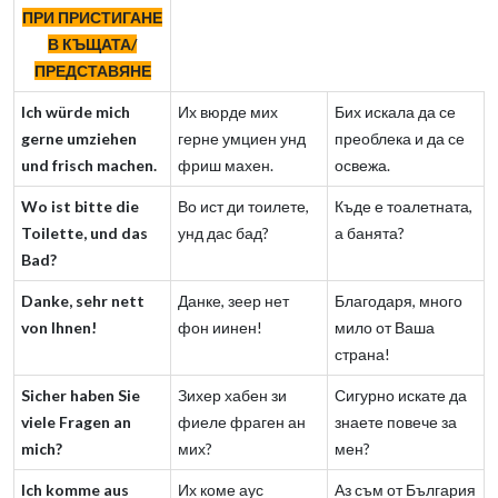
ПРИ ПРИСТИГАНЕ
В КЪЩАТА/
ПРЕДСТАВЯНЕ
Ich würde mich
Их вюрде мих
Бих искала да се
gerne umziehen
герне умциен унд
преоблека и да се
und frisch machen.
фриш махен.
освежа.
Wo ist bitte die
Во ист ди тоилете,
Къде е тоалетната,
Toilette, und das
унд дас бад?
а банята?
Bad?
Danke, sehr nett
Данке, зеер нет
Благодаря, много
von Ihnen!
фон иинен!
мило от Ваша
страна!
Sicher haben Sie
Зихер хабен зи
Сигурно искате да
viele Fragen an
фиеле фраген ан
знаете повече за
mich?
мих?
мен?
Ich komme aus
Их коме аус
Аз съм от България