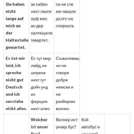
Sie haben
зи хабен
се не сте
nicht
нихт ланге
ме чакали
lange auf
ауф мих
дълго на
mich an
aн дер
спирката.
der
халтещеле
Haltestelle
гевартет.
gewartet.
Es tut mir
Ес тут мир
Съжалявам,
leid, ich
лайд, их
но не
spreche
шпрехе
говоря
nicht gut
нихт гут
добре
Deutsch
дойч унд
немски и
und ich
их
не
verstehe
ферщее
разбирам
nicht alles.
нихт алес.
всичко.
Welcher
Велхер ист
Кой
ist unser
унзер бус?
автобус е
Bus?
нашият?