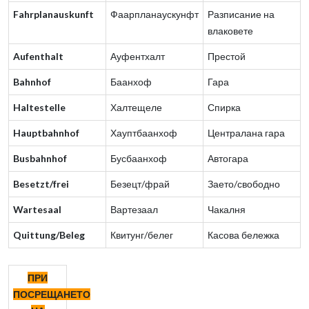
Fahrplanauskunft
Фаарпланаускунфт
Разписание на
влаковете
Aufenthalt
Ауфентхалт
Престой
Bahnhof
Баанхоф
Гара
Haltestelle
Халтещеле
Спирка
Hauptbahnhof
Хауптбаанхоф
Централана гара
Busbahnhof
Бусбаанхоф
Автогара
Besetzt/frei
Безецт/фрай
Заето/свободно
Wartesaal
Вартезаал
Чакалня
Quittung/Beleg
Квитунг/белег
Касова бележка
ПРИ
ПОСРЕЩАНЕТО