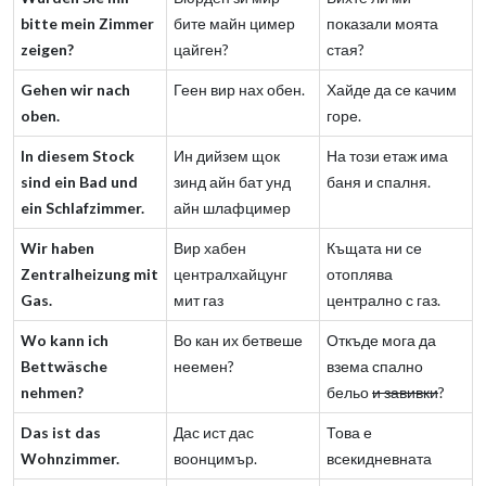
bitte mein Zimmer
бите майн цимер
показали моята
zeigen?
цайген?
стая?
Gehen wir nach
Геен вир нах обен.
Хайде да се качим
oben.
горе.
In diesem Stock
Ин дийзем щок
На този етаж има
sind ein Bad und
зинд айн бат унд
баня и спалня.
ein Schlafzimmer.
айн шлафцимер
Wir haben
Вир хабен
Къщата ни се
Zentralheizung mit
централхайцунг
отоплява
Gas.
мит газ
централно с газ.
Wo kann ich
Во кан их бетвеше
Откъде мога да
Bettwäsche
неемен?
взема спално
nehmen?
бельо
и завивки
?
Das ist das
Дас ист дас
Това е
Wohnzimmer.
воонцимър.
всекидневната