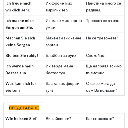
Ich freue mich
Их фройе мих
Наистина много се
wirklich sehr.
вирклих зер.
радвам.
Ich mache mich
Их махе мих зорген
Тревожа се за вас
Sorgen um Sie.
ум зи.
Machen Sie sich
Махен зи зих кайне
Не се тревожете!
keine Sorgen.
зорген
Bleiben Sie ruhig!
Блайбен зи руих!
Спокойно!
Ich werde mein
Их верде майн
Ще направя всичко
Bestes tun.
бестес тун.
възможно.
Was kann ich fur
Вас кан их фюр зи
С какво мога да
Sie tun?
тун?
съм Ви полезен?
ПРЕДСТАВЯНЕ
Wie heissen Sie?
Ви хайсен зи?
Как се казвате?