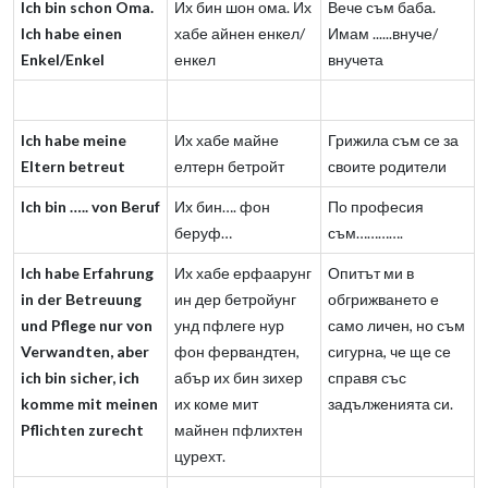
Ich bin schon Oma.
Их бин шон ома. Их
Вече съм баба.
Ich habe einen
хабе айнен енкел/
Имам ......внуче/
Enkel/Enkel
енкел
внучета
Ich habe meine
Их хабе майне
Грижила съм се за
Eltern betreut
елтерн бетройт
своите родители
Ich bin ….. von Beruf
Их бин…. фон
По професия
беруф…
съм………….
Ich habe Erfahrung
Их хабе ерфаарунг
Опитът ми в
in der Betreuung
ин дер бетройунг
обгрижването е
und Pflege nur von
унд пфлеге нур
само личен, но съм
Verwandten, aber
фон фервандтен,
сигурна, че ще се
ich bin sicher, ich
абър их бин зихер
справя със
komme mit meinen
их коме мит
задълженията си.
Pflichten zurecht
майнен пфлихтен
цурехт.