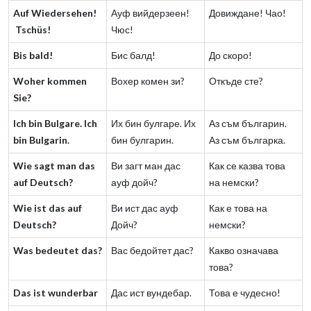
Auf Wiedersehen!
Ауф вийдерзеен!
Довиждане! Чао!
Tschüs!
Чюс!
Bis bald!
Бис балд!
До скоро!
Woher kommen
Вохер комен зи?
Откъде сте?
Sie?
Ich bin Bulgare. Ich
Их бин булгаре. Их
Аз съм българин.
bin Bulgarin.
бин булгарин.
Аз съм българка.
Wie sagt man das
Ви загт ман дас
Как се казва това
auf Deutsch?
ауф дойч?
на немски?
Wie ist das auf
Ви ист дас ауф
Как е това на
Deutsch?
Дойч?
немски?
Was bedeutet das?
Вас бедойтет дас?
Какво означава
това?
Das ist wunderbar
Дас ист вундебар.
Това е чудесно!