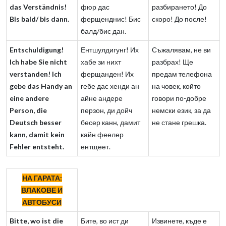
das Verständnis!
фюр дас
разбирането! До
Bis bald/ bis dann.
ферщенднис! Бис
скоро! До после!
балд/бис дан.
Entschuldigung!
Ентшулдигунг! Их
Съжалявам, не ви
Ich habe Sie nicht
хабе зи нихт
разбрах! Ще
verstanden! Ich
ферщанден! Их
предам телефона
gebe das Handy an
гебе дас хенди ан
на човек, който
eine andere
айне андере
говори по-добре
Person, die
перзон, ди дойч
немски език, за да
Deutsch besser
бесер канн, дамит
не стане грешка.
kann, damit kein
кайн феелер
Fehler entsteht.
ентщеет.
НА ГАРАТА:
ВЛАКОВЕ И
АВТОБУСИ
Bitte, wo ist die
Бите, во ист ди
Извинете, къде е