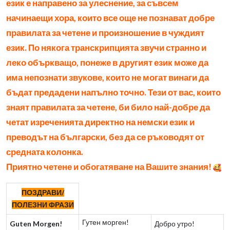
език е направено за улеснение, за съвсем
начинаещи хора, които все още не познават добре
правилата за четене и произношение в чуждият
език. По някога транскрипцията звучи странно и
леко объркващо, понеже в другият език може да
има непознати звукове, които не могат винаги да
бъдат предадени напълно точно. Тези от вас, които
знаят правилата за четене, би било най-добре да
четат изреченията директно на немски език и
преводът на български, без да се ръководят от
средната колонка.
Приятно четене и обогатяване на Вашите знания!
ПОЗДРАВИ/
ПОЛЕЗНИ ФРАЗИ
Гутен морген!
Guten Morgen!
Добро утро!