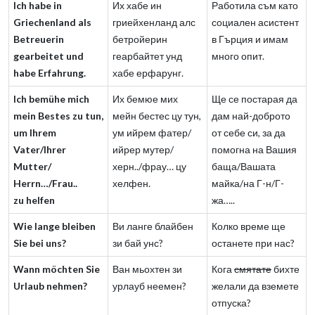
Ich habe in
Их хабе ин
Работила съм като
Griechenland als
гриейхенланд алс
социален асистент
Betreuerin
бетройерин
в Гърция и имам
gearbeitet und
геарбайтет унд
много опит.
habe Erfahrung.
хабе ерфарунг.
Ich bemühe mich
Их бемюе мих
Ще се постарая да
mein Bestes zu tun,
мейн бестес цу тун,
дам най-доброто
um Ihrem
ум ийрем фатер/
от себе си, за да
Vater/Ihrer
ийрер мутер/
помогна на Вашия
Mutter/
херн../фрау… цу
баща/Вашата
Herrn…/Frau..
хелфен.
майка/на Г-н/Г-
zu helfen
жа…..
Wie lange bleiben
Ви ланге блайбен
Колко време ще
Sie bei uns?
зи бай унс?
останете при нас?
Wann möchten Sie
Ван мьохтен зи
Кога
смятате
бихте
Urlaub nehmen?
урлауб неемен?
желали да вземете
отпуска?