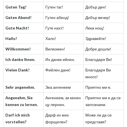
Guten Tag!
Гутен таг!
Добър ден!
Gкten Abend!
Гутен абенд!
Добър вечер!
Gute Nacht!
Гуте нахт!
Лека нощ!
Hallo!
Хало!
Здравейте!
Willkommen!
Вилкомен!
Добре дошли!
Ich danke Ihnen.
Их данке ийнен.
Благодаря Ви!
Vielen Dank!
Фийлен данк!
Благодаря Ви
много!
Sehr angenehm.
Зеа ангенеем
Приятно ми е.
Angenehm, Sie
Ангенеем, зи кенен
Приятно ми е да се
kennen zu lernen.
цу лернен.
запознаем.
Darf ich mich
Дарф их мих
Може ли да се
vorstellen?
форщелен?
представя?