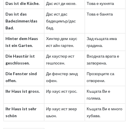
Das ist die Küche.
Дас ист ди кюхе.
Това е кухнята
Das ist das
Дас ист дас
Това е банята
Badezimmer/das
бадецимър/дас
Bad.
бад.
Hinter dem Haus
Хинтер дем хаус
Зад къщата има
ist ein Garten.
ист айн гартен.
градина.
Die Haustür ist
Ди хаустюр ист
Входната врата е
geschlossen.
гешлосен.
затворена.
Die Fenster sind
Ди фенстер зинд
Прозорците са
offen.
офен.
отворени.
Ihr Haus ist gross.
Ир хаус ист грос.
Къщата Ви е
голяма.
Ihr Haus ist sehr
Ир хаус ист зеер
Къщата Ви е много
schön
шьон.
хубава.