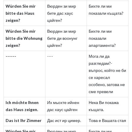
Würden Sie mir
Вюрден зи мир
Бихте ли ми
bitte das Haus
бите дас хаус
показали къщата?
zeigen?
цайген?
Würden Sie mir
Вюрден зи мир
Бихте ли ми
bitte die Wohnung
бите ди воонунг
показали
zeigen?
цайген?
апартамента?
------
----
Мога ли да
разгледам?-
въпрос, който не би
се харесал
особено, затова не
сме превели
Ich möchte Ihnen
Их мьохте ийнен
Нека Ви покажа
das Haus zeigen.
дас хаус цайген
къщата.
Das ist Ihr Zimmer
Дас ист ир цимер.
Това е Вашата стая
Würden Sie mir
Вюрден зи мир
Бихте ли ми