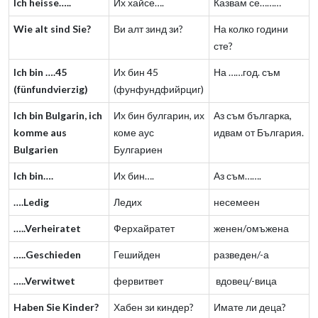
Ich heisse…..
Их хайсе….
Казвам се………
Wie alt sind Sie?
Ви алт зинд зи?
На колко години
сте?
Ich bin ….45
Их бин 45
На ……год. съм
(fünfundvierzig)
(фунфундфийрциг)
Ich bin Bulgarin, ich
Их бин булгарин, их
Аз съм българка,
komme aus
коме аус
идвам от България.
Bulgarien
Булгариен
Ich bin….
Их бин….
Аз съм…….
….Ledig
Ледих
несемеен
…..Verheiratet
Ферхайратет
женен/омъжена
…..Geschieden
Гешийден
разведен/-а
…..Verwitwet
фервитвет
вдовец/-вица
Haben Sie Kinder?
Хабен зи киндер?
Имате ли деца?