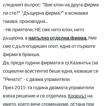
следният въпрос: "Вие клон на друга фирма
ли сте?" "Дъщерна фирма?" и всякакви
такива производни...
- Не приятели, НЕ сме нито клон, нито
дъщерна, а
напълно отделна фирма.
Ние
сме с дългогодишен опит, една от първите
фирми в бранша.
Да, преди години фирмата в гр.Казанлък (за
социални асистенти) беше една, казваше се
"Ренато" - с двама управители.
През 2015-та година двамата управители
взеха решение и се отделиха.
Коренът
на
името, което вече споменахме, остана при