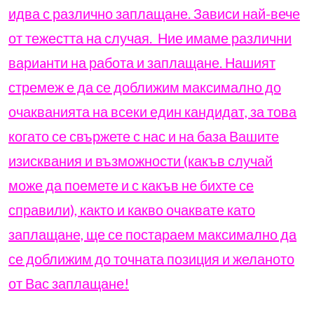
идва с различно заплащане. Зависи най-вече
от тежестта на случая. Ние имаме различни
вариaнти на работа и заплащане. Нашият
стремеж е да се доближим максимално до
очакванията на всеки един кандидат, за това
когато се свържете с нас и на база Вашите
изисквания и възможности (какъв случай
може да поемете и с какъв не бихте се
справили), както и какво очаквате като
заплащане, ще се постараем максимално да
се доближим до точната позиция и желаното
от Вас заплащане!