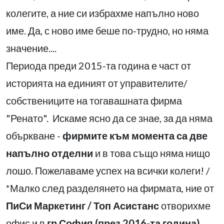
колегите, а ние си избрахме напълно ново
име. Да, с ново име беше по-трудно, но няма
значение....
Периода преди 2015-та година е част от
историята на единият от управителите/
собствениците на тогавашната фирма
"Ренато". Искаме ясно да се знае, за да няма
объркване -
фирмите към момента са две
напълно отделни
и в това също няма нищо
лошо. Пожелаваме успех на всички колеги! /
*Малко след разделянето на фирмата, ние от
ПиСи Маркетинг / Топ Асистанс
отворихме
офис и в
гр.София (през 2016-та година)
,