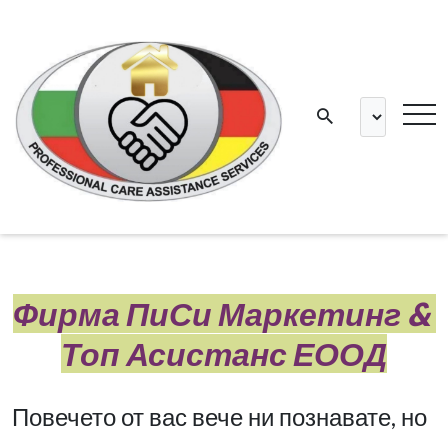
Фирма ПиСи Маркетинг &
Топ Асистанс ЕООД
Повечето от вас вече ни познавате, но