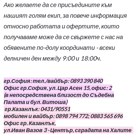
Ако желаете да се присъедините към
нашият голям екип, за повече информация
относно работата и офертите, които
получаваме може да се свържете с нас на
обявените по-долу координати - всеки
делничен ден между 9:00 и 18:00ч.
гр.София: тел./вайбър: 0893 390 840
Офис гр.София, ул. Цар Асен 15, офис: 2
(в непосредствена близост до Съдебна
Палата и бул. Витоша)
гр.Казанлък: 0431/90551
мобилен и вайбър: 0898 794 772; 0883 565 696
Офис гр. Казанлък,
ул.Иван Вазов 3 - Център, сградата на Халите