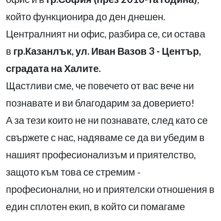
който функционира до ден днешен.
Централният ни офис, разбира се, си остава
в
гр.Казанлък, ул. Иван Вазов 3 - Център,
сградата на Халите.
Щастливи сме, че повечето от вас вече ни
познавате
и ви благодарим за доверието!
А за тези които не ни познавате, след като се
свържете с нас, надяваме се да ви убедим в
нашият професионализъм и приятелство,
защото към това се стремим -
професионални, но и приятелски отношения в
един сплотен екип, в който си помагаме