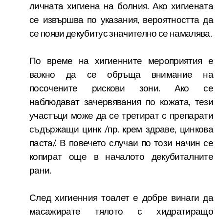
личната хигиена на болния. Ако хигиената
се извършва по указания, вероятността да
се появи декубитус значително се намалява.
По време на хигиенните мероприятия е
важно да се обръща внимание на
посочените рискови зони. Ако се
наблюдават зачервявания по кожата, тези
участъци може да се третират с препарати
съдържащи цинк /пр. крем здраве, цинкова
паста/. В повечето случаи по този начин се
копират още в началото декубиталните
рани.
След хигиенния тоалет е добре винаги да
масажирате тялото с хидратиращо