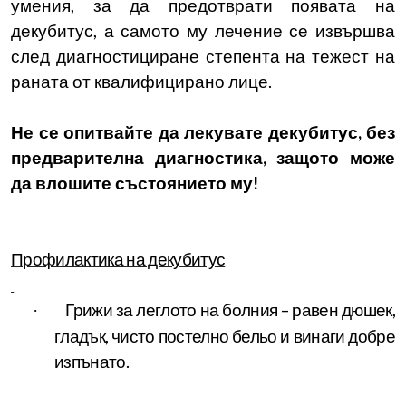
умения, за да предотврати появата на
декубитус, а самото му лечение се извършва
след диагностициране степента на тежест на
раната от квалифицирано лице.
Не се опитвайте да лекувате декубитус, без
предварителна диагностика, защото може
да влошите състоянието му!
Профилактика на декубитус
Грижи за леглото на болния – равен дюшек,
·
гладък, чисто постелно бельо и винаги добре
изпънато.