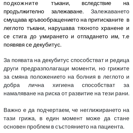
подкожните
тъкани, вследствие на
продължително залежаване.
Залежаването
смущава кръвообращението на притисканите в
леглото тъкани,
нарушава тяхното хранене
и
се стига до умирането и отпадането им, т.е
появявя се декубитус.
З
а появата на декубитус способстват и редица
други предразполагащи моменти, но грижите
за смяна положението на болния в леглото и
добра лична хигиена способстват за
намаляване на риска от развитие на тези рани.
Важно е да подчертаем, че неглижирането на
тази грижа, в един момент може да стане
основен проблем в състоянието на пациента.