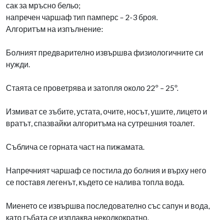
сак за мръсно бельо;
напречен чаршаф тип памперс – 2-3 броя.
Алгоритъм на изпълнение:
Болният предварително извършва физиологичните си
нужди.
Стаята се проветрява и затопля около 22º – 25º.
Измиват се зъбите, устата, очите, носът, ушите, лицето и
вратът, спазвайки алгоритъма на сутрешния тоалет.
Съблича се горната част на пижамата.
Напречният чаршаф се постила до болния и върху него
се поставя легенът, където се налива топла вода.
Миенето се извършва последователно със сапун и вода,
като гъбата се изплаква неколкократно.