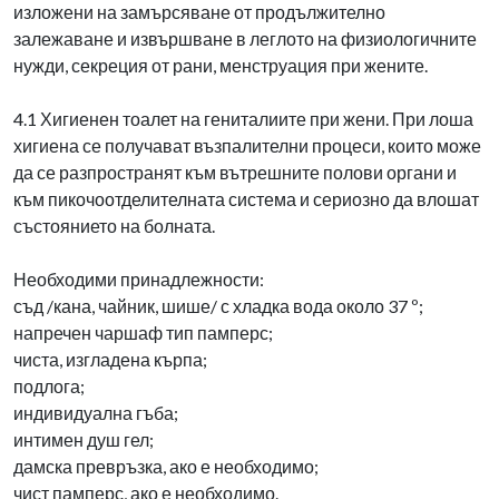
изложени на замърсяване от продължително
залежаване и извършване в леглото на физиологичните
нужди, секреция от рани, менструация при жените.
4.1 Хигиенен тоалет на гениталиите при жени. При лоша
хигиена се получават възпалителни процеси, които може
да се разпространят към вътрешните полови органи и
към пикочоотделителната система и сериозно да влошат
състоянието на болната.
Необходими принадлежности:
съд /кана, чайник, шише/ с хладка вода около 37 º;
напречен чаршаф тип памперс;
чиста, изгладена кърпа;
подлога;
индивидуална гъба;
интимен душ гел;
дамска превръзка, ако е необходимо;
чист памперс, ако е необходимо.