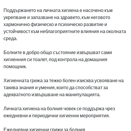
Поддържането на личната хигиена е насочено към
укрепване и запазване на здравето, към неговото
хармонично физическо и психическо развитие и
устойчивост към неблагоприятните влияния на околната
среда.
Болните в добро общо състояние извършват сами
хигиенния си тоалет, под контрола на домашния
помощник.
Хигиенната грижа за тежко болен изисква усвояване на
такива знания и умения, които да способстват за
адекватното извършване на манипулацията.
Личната хигиена на болния човек се поддържа чрез
ежедневни и периодични хигиенни мероприятия.
Ежедневни хигиенни грижи за болния