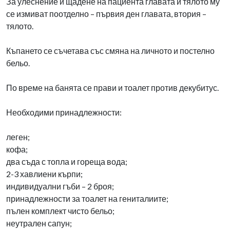
За улеснение и щадене на пациента главата и тялото му
се измиват поотделно – първия ден главата, втория –
тялото.
Къпането се съчетава със смяна на личното и постелно
бельо.
По време на банята се прави и тоалет против декубитус.
Необходими принадлежности:
леген;
кофа;
два съда с топла и гореща вода;
2-3 хавлиени кърпи;
индивидуални гъби – 2 броя;
принадлежности за тоалет на гениталиите;
пълен комплект чисто бельо;
неутрален сапун;