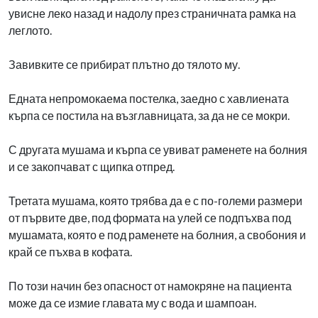
увисне леко назад и надолу през страничната рамка на
леглото.
Завивките се прибират плътно до тялото му.
Едната непромокаема постелка, заедно с хавлиената
кърпа се постила на възглавницата, за да не се мокри.
С другата мушама и кърпа се увиват раменете на болния
и се закопчават с щипка отпред.
Третата мушама, която трябва да е с по-големи размери
от първите две, под формата на улей се подпъхва под
мушамата, която е под раменете на болния, а свобония и
край се пъхва в кофата.
По този начин без опасност от намокряне на пациента
може да се измие главата му с вода и шампоан.