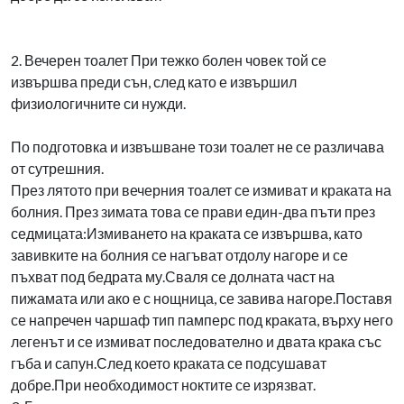
2. Вечерен тоалет При тежко болен човек той се
извършва преди сън, след като е извършил
физиологичните си нужди.
По подготовка и извъшване този тоалет не се различава
от сутрешния.
През лятото при вечерния тоалет се измиват и краката на
болния. През зимата това се прави един-два пъти през
седмицата:Измиването на краката се извършва, като
завивките на болния се нагъват отдолу нагоре и се
пъхват под бедрата му.Сваля се долната част на
пижамата или ако е с нощница, се завива нагоре.Поставя
се напречен чаршаф тип памперс под краката, върху него
легенът и се измиват последователно и двата крака със
гъба и сапун.След което краката се подсушават
добре.При необходимост ноктите се изрязват.