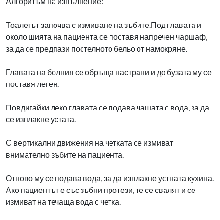
Алгоритъм на изпълнение:
Тоалетът започва с измиване на зъбите.Под главата и
около шията на пациента се поставя напречен чаршаф,
за да се предпази постелното бельо от намокряне.
Главата на болния се обръща настрани и до бузата му се
поставя леген.
Повдигайки леко главата се подава чашата с вода, за да
се изплакне устата.
С вертикални движения на четката се измиват
внимателно зъбите на пациента.
Отново му се подава вода, за да изплакне устната кухина.
Ако пациентът е със зъбни протези, те се свалят и се
измиват на течаща вода с четка.