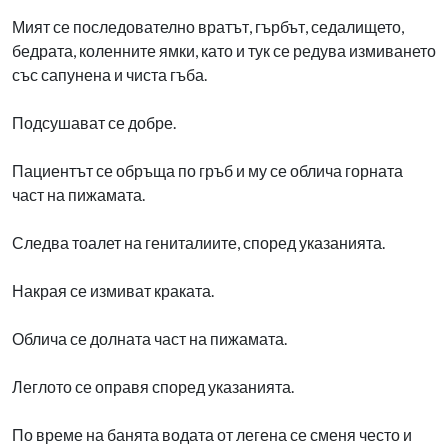
Мият се последователно вратът, гърбът, седалището,
бедрата, коленните ямки, като и тук се редува измиването
със сапунена и чиста гъба.
Подсушават се добре.
Пациентът се обръща по гръб и му се облича горната
част на пижамата.
Следва тоалет на гениталиите, според указанията.
Накрая се измиват краката.
Облича се долната част на пижамата.
Леглото се оправя според указанията.
По време на банята водата от легена се сменя често и