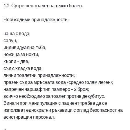
1.2. Сутрешен тоалет на тежко болен.
Необходими принадлежности:
чаша с вода;
сапун;
индивидуална гъба;
ножица за нокти;
кърпи – две;
съд с хладка вода;
лични тоалетни принадлежности;
празен съд за мръсната вода /средно голям леген/;
напречен чаршаф тип памперс – 2 броя;
всичко необходимо за тоалет против декубитус.
Винаги при манипулация с пациент трябва да се
използват еднократни ръкавици с оглед безопасност на
асистиращия персонал.