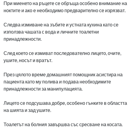
При миенето на ръцете се обръща особено внимание на
ноктите и ако е необходимо предварително се изрязват.
Следва измиване на зъбите и устната кухина като се
използва чашата с вода и личните тоалетни
принадлежности.
След което се измиват последователно лицето, очите,
ушите, носът и вратът.
През цялото време домашният помощник асистира на
пациента като му полива и подава необходимите
принадлежности за манипулацията.
Лицето се подсушава добре, особено гънките в областта
на шията и зад ушите.
Тоалетът на болния завършва със сресване на косата.