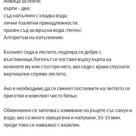
ножица за нокти;
кърпи – две;
съд напълнен с хладка вода;
лични тоалетни принадлежности;
празен съд за мръсна вода /леген/.
Алгоритъм на изпълнение:
Болният сяда в леглото, подпира се добре с
възглавници.Легенът се поставя върху кърпа на
коленете му или стол при него, ако седи с крака спуснати
вертикално спрямо леглото.
Ако е необходимо да се сменят постелките на леглото се
приготвя и комплект чисто бельо.
Обикновено се започва с измиване на ръцете със сапун и
вода; ако са много замърсени и напукани, 10-15 мин.
преди това се намазват с вазелин.