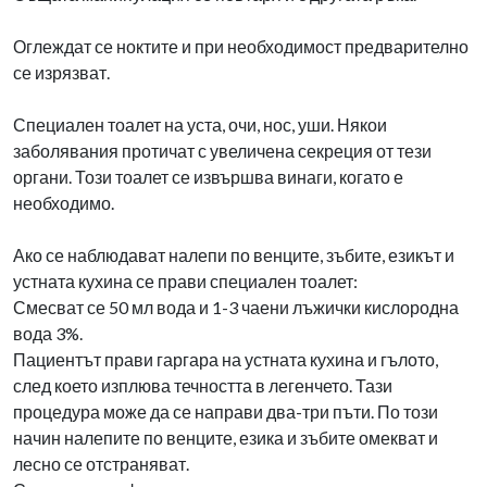
Оглеждат се ноктите и при необходимост предварително
се изрязват.
Специален тоалет на уста, очи, нос, уши. Някои
заболявания протичат с увеличена секреция от тези
органи. Този тоалет се извършва винаги, когато е
необходимо.
Ако се наблюдават налепи по венците, зъбите, езикът и
устната кухина се прави специален тоалет:
Смесват се 50 мл вода и 1-3 чаени лъжички кислородна
вода 3%.
Пациентът прави гаргара на устната кухина и гълото,
след което изплюва течността в легенчето. Тази
процедура може да се направи два-три пъти. По този
начин налепите по венците, езика и зъбите омекват и
лесно се отстраняват.