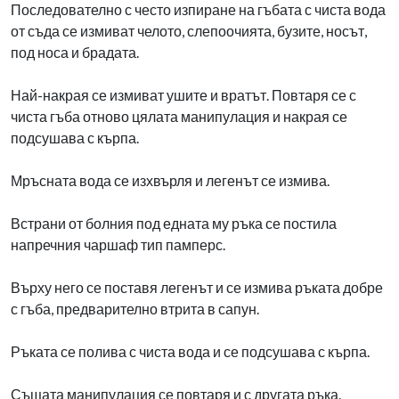
Последователно с често изпиране на гъбата с чиста вода
от съда се измиват челото, слепоочията, бузите, носът,
под носа и брадата.
Най-накрая се измиват ушите и вратът. Повтаря се с
чиста гъба отново цялата манипулация и накрая се
подсушава с кърпа.
Мръсната вода се изхвърля и легенът се измива.
Встрани от болния под едната му ръка се постила
напречния чаршаф тип памперс.
Върху него се поставя легенът и се измива ръката добре
с гъба, предварително втрита в сапун.
Ръката се полива с чиста вода и се подсушава с кърпа.
Същата манипулация се повтаря и с другата ръка.