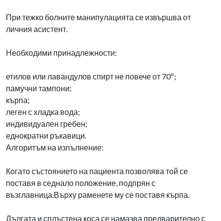
При тежко болните манипулацията се извършва от
личния асистент.
Необходими принадлежности:
етилов или лавандулов спирт не повече от 70º;
памучни тампони;
кърпа;
леген с хладка вода;
индивидуален гребен;
еднократни ръкавици.
Алгоритъм на изпълнение:
Когато състоянието на пациента позволява той се
поставя в седнало положение, подпрян с
възглавница.Върху раменете му се поставя кърпа.
Дългата и сплъстена коса се намазва предварително с