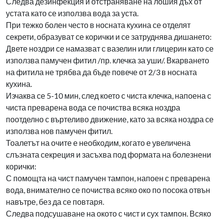
Следва дезинфекция и отстраняване на лошия дъх от
устата като се използва вода за уста.
При тежко болен често в носната кухина се отделят
секрети, образуват се корички и се затруднява дишането:
Двете ноздри се намазват с вазелин или глицерин като се
използва памучен фитил /пр. клечка за уши/. Вкарването
на фитила не трябва да бъде повече от 2/3 в носната
кухина.
Изчаква се 5-10 мин, след което с чиста клечка, напоена с
чиста преварена вода се почиства всяка ноздра
поотделно с въртеливо движение, като за всяка ноздра се
използва нов памучен фитил.
Тоалетът на очите е необходим, когато е увеличена
слъзната секреция и засъхва под формата на болезнени
корички:
С помощта на чист памучен тампон, напоен с преварена
вода, внимателно се почиства всяко око по посока отвън
навътре, без да се повтаря.
Следва подсушаване на окото с чист и сух тампон. Всяко