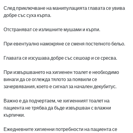
След приключване на манипулацията главата се увива
добре със суха кърпа.
Отстраняват се излишните мушами и кърпи.
При евентуално намокряне се сменя постелното бельо.
Главата се изсушава добре със сешоар и се сресва.
При извършването на хигиенен тоалет е необходимо
винаги да се оглежда тялото за появили се
зачервявания, което е сигнал за начален декубитус.
Важно е да подчертаем, че хигиенният тоалет на
пациента не трябва да бъде извършван с влажни
кърпички.
Ежедневните хигиенни потребности на пациента се