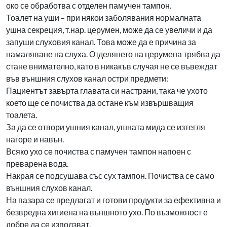
око се обработва с отделен памучен тампон.
Тоалет на уши – при някои заболявания нормалната
ушна секреция, т.нар. церумен, може да се увеличи и да
запуши слуховия канал. Това може да е причина за
намаляване на слуха. Отделянето на церумена трябва да
стане внимателно, като в никакъв случая не се въвеждат
във външния слухов канал остри предмети:
Пациентът завърта главата си настрани, така че ухото
което ще се почиства да остане към извършващия
тоалета.
За да се отвори ушния канал, ушната мида се изтегля
нагоре и навън.
Всяко ухо се почиства с памучен тампон напоен с
преварена вода.
Накрая се подсушава със сух тампон. Почиства се само
външния слухов канал.
На пазара се предлагат и готови продукти за ефективна и
безвредна хигиена на външното ухо. По възможност е
добре да се използват.