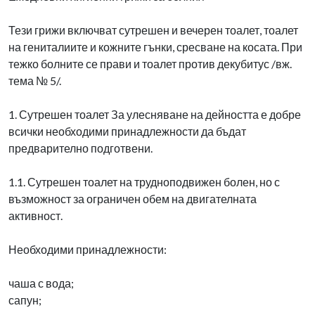
Тези грижи включват сутрешен и вечерен тоалет, тоалет
на гениталиите и кожните гънки, сресване на косата. При
тежко болните се прави и тоалет против декубитус /вж.
тема № 5/.
1. Сутрешен тоалет За улесняване на дейността е добре
всички необходими принадлежности да бъдат
предварително подготвени.
1.1. Сутрешен тоалет на трудноподвижен болен, но с
възможност за ограничен обем на двигателната
активност.
Необходими принадлежности:
чаша с вода;
сапун;