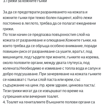
3. Грижи за кожните гънки
За да се предотврати разраняването на кожата и
кожните гънки при тежко болен пациент, който лежи
постоянно в леглото, трябва да се полагат ежедневни
грижи.
По този начин се предпазва повърхностия слой на
кожата от разраняване и олющване.Кожните гънки, на
които трябва да се обръща особено внимание, поради
повишен риск от разраняване са ушите, вратът, под
мишниците, под гърдите при жените, гънките на корема,
около половите органи, между двата глутеуса, под
колената.Необходимо е измиване с топла вода и сапун и
добро подсушаване. При зачервяване на кожата гънките
се намазват с тънък слой паста или крем, със
съдържание на цинк /пр. крем здраве, цинкова паста/.
Тези грижи могат да се извършват по време на
сутрешния или вечерния тоалет.
4. Тоалет на гениталиите Външните полови органи са