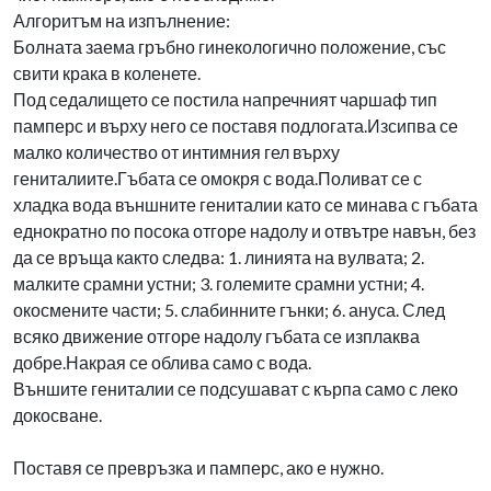
Алгоритъм на изпълнение:
Болната заема гръбно гинекологично положение, със
свити крака в коленете.
Под седалището се постила напречният чаршаф тип
памперс и върху него се поставя подлогата.Изсипва се
малко количество от интимния гел върху
гениталиите.Гъбата се омокря с вода.Поливат се с
хладка вода външните гениталии като се минава с гъбата
еднократно по посока отгоре надолу и отвътре навън, без
да се връща както следва: 1. линията на вулвата; 2.
малките срамни устни; 3. големите срамни устни; 4.
окосмените части; 5. слабинните гънки; 6. ануса. След
всяко движение отгоре надолу гъбата се изплаква
добре.Накрая се облива само с вода.
Външите гениталии се подсушават с кърпа само с леко
докосване.
Поставя се превръзка и памперс, ако е нужно.