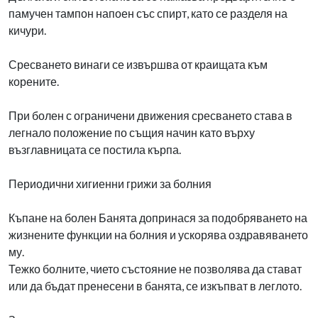
памучен тампон напоен със спирт, като се разделя на
кичури.
Сресването винаги се извършва от краищата към
корените.
При болен с ограничени движения сресването става в
легнало положение по същия начин като върху
възглавницата се постила кърпа.
Периодични хигиенни грижи за болния
Къпане на болен Банята допринася за подобряването на
жизнените функции на болния и ускорява оздравяването
му.
Тежко болните, чието състояние не позволява да стават
или да бъдат пренесени в банята, се изкъпват в леглото.