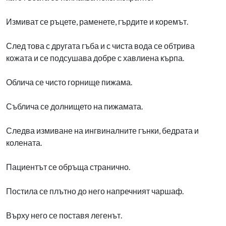
Измиват се ръцете, раменете, гърдите и коремът.
След това с другата гъба и с чиста вода се обтрива
кожата и се подсушава добре с хавлиена кърпа.
Облича се чисто горнище пижама.
Съблича се долнището на пижамата.
Следва измиване на ингвиналните гънки, бедрата и
колената.
Пациентът се обръща странично.
Постила се плътно до него напречният чаршаф.
Върху него се поставя легенът.