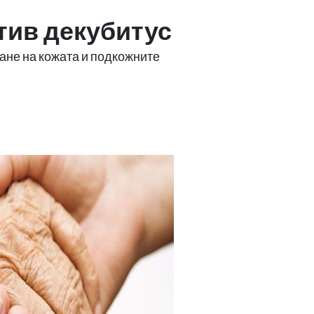
тив декубитус
ане на кожата и подкожните