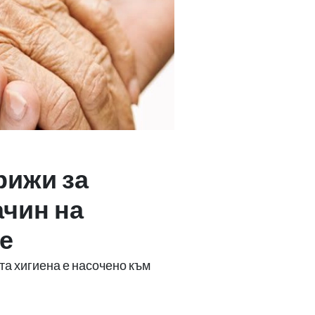
рижи за
ачин на
е
а хигиена е насочено към