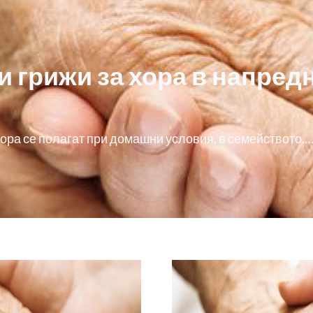
и грижи за хора в напред
хора се полагат при домашни условия, в семейството,