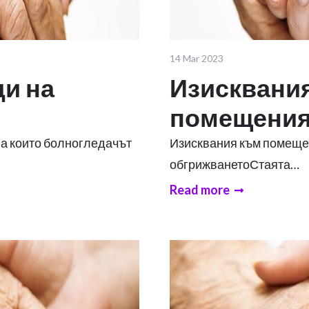
14 Mar 2023
и на
Изисквани
помещения
на които болногледачът
Изисквания към помещен
обгрижванетоСтаята…
Read more