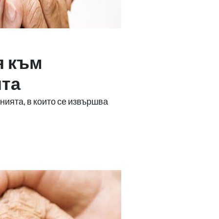
я към
та
ията, в които се извършва