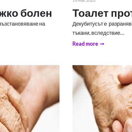
19 Mar 2023
ежко болен
Тоалет про
 възстановяване на
Декубитусът е разраняв
тъкани, вследствие…
Read more