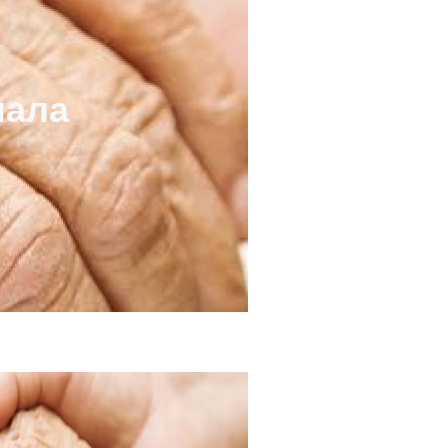
нала
…