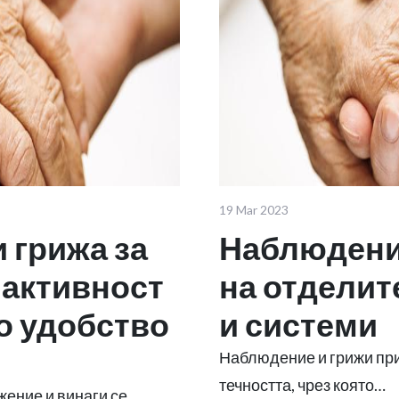
19 Mar 2023
 грижа за
Наблюдени
 активност
на отделит
о удобство
и системи
Наблюдение и грижи пр
течността, чрез която…
жение и винаги се