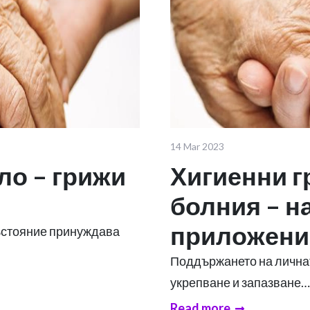
14 Mar 2023
ло – грижи
Хигиенни г
болния – н
приложени
ъстояние принуждава
Поддържането на личнат
укрепване и запазване…
Read more