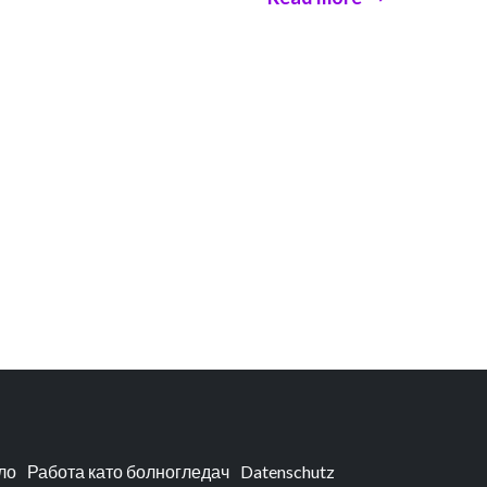
ло
Работа като болногледач
Datenschutz