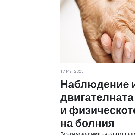
19 Mar 2023
Наблюдение и
двигателната
и физическот
на болния
Всеки човек има нужда от дви