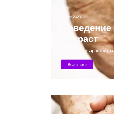
19 Mar 2023
Поведение 
възраст
Грижите за възрастните 
Read more