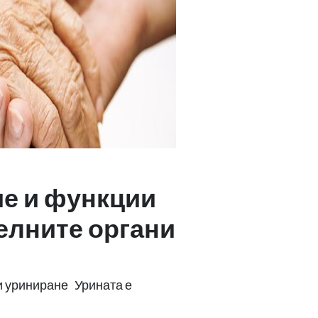
е и функции
елните органи
и уриниране Урината е